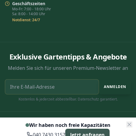
Geschäftszeiten
Mo-Fr: 7:00 - 18:00 Uhr
Sa: 8:00 - 14:00 Uhr
Notdienst: 24/7
Exklusive Gartentipps & Angebote
Melden Sie sich für unseren Premium-Newsletter an
ANMELDEN
Kostenlos & jederzeit abbestellbar. Datenschutz garantiert.
© 2025 Accelery Dienstleistungsgesellschaft
SSL-
Wir haben noch freie Kapazitäten
Verschlüsselt
mbH
Impressum
|
Datenschutz
|
AGB
|
Karriere
040 7430 3157
Jetzt anfragen